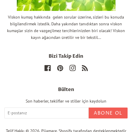
Viskon kumaş hakkında gelen sorular üzerine, sizleri bu konuda
bilgilendirmek istedik. Daha yakından tanıdıktan sonra viskon
kumaşlar sizin de vazgeçilmez tercihlerinizden biri olacak! Viskon
kayın ağacından üretilir ve bir tekstil...
Bizi Takip Edin
Facebook
Pinterest
Instagram
RSS
Bülten
Son haberler, teklifler ve stiller için kaydolun
ABONE OL
Telif Hakkı © 2026,
Pijamare
. Shopify tarafından desteklenmektedir