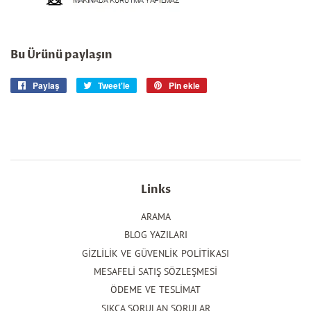
Bu Ürünü paylaşın
Paylaş
Facebook'ta
Tweet'le
Twitter'da
Pin ekle
Pinterest'te
paylaş
tweet'le
pin
ekle
Links
ARAMA
BLOG YAZILARI
GİZLİLİK VE GÜVENLİK POLİTİKASI
MESAFELİ SATIŞ SÖZLEŞMESİ
ÖDEME VE TESLİMAT
SIKÇA SORULAN SORULAR