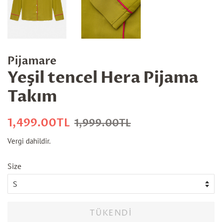
Pijamare
Yeşil tencel Hera Pijama
Takım
Normal
İndirimli
1,499.00TL
1,999.00TL
fiyat
fiyatı
Vergi dahildir.
Size
TÜKENDI