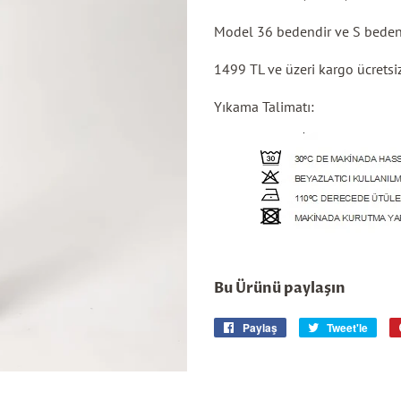
Model 36 bedendir ve S beden
1499 TL ve üzeri kargo ücretsizd
Yıkama Talimatı:
Bu Ürünü paylaşın
Paylaş
Facebook'ta
Tweet'le
Twitt
paylaş
tweet