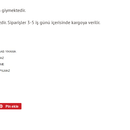
 giymektedir.
ir. Siparişler 3-5 iş günü içerisinde kargoya verilir.
er'da
Pin ekle
Pinterest'te
'le
pin
ekle