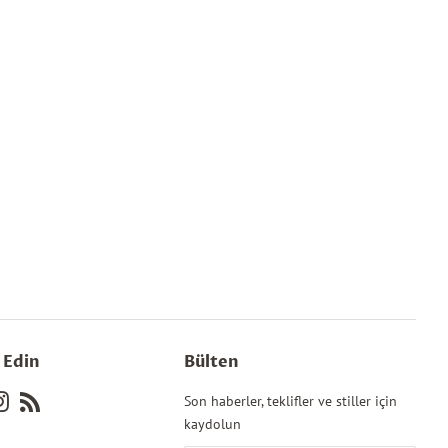
p Edin
Bülten
k
terest
Instagram
RSS
Son haberler, teklifler ve stiller için
kaydolun