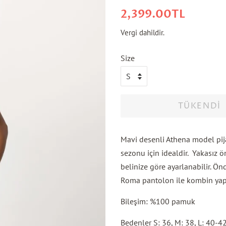
Normal
İndirimli
2,399.00TL
fiyat
fiyatı
Vergi dahildir.
Size
TÜKENDI
Mavi desenli Athena model pi
sezonu için idealdir.
Yakasız ö
belinize göre ayarlanabilir. Ö
Roma pantolon ile kombin yapı
Bileşim: %100 pamuk
Bedenler S: 36, M: 38, L: 40-4