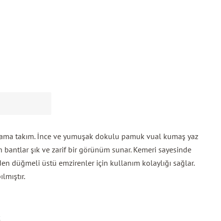
jama takım. İnce ve yumuşak dokulu pamuk vual kumaş yaz
n bantlar
şık ve zarif bir görünüm sunar. Kemeri sayesinde
nden düğmeli üstü emzirenler için kullanım kolaylığı sağlar.
lmıştır.
2