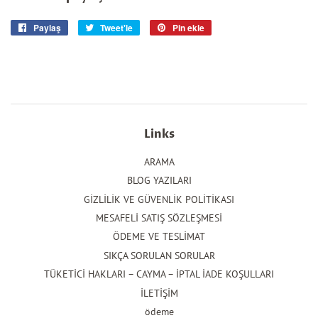
Paylaş
Facebook'ta
Tweet'le
Twitter'da
Pin ekle
Pinterest'te
paylaş
tweet'le
pin
ekle
Links
ARAMA
BLOG YAZILARI
GİZLİLİK VE GÜVENLİK POLİTİKASI
MESAFELİ SATIŞ SÖZLEŞMESİ
ÖDEME VE TESLİMAT
SIKÇA SORULAN SORULAR
TÜKETİCİ HAKLARI – CAYMA – İPTAL İADE KOŞULLARI
İLETİŞİM
ödeme