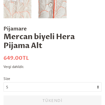
Pijamare
Mercan biyeli Hera
Pijama Alt
Normal
İndirimli
649.00TL
fiyat
fiyatı
Vergi dahildir.
Size
TÜKENDI