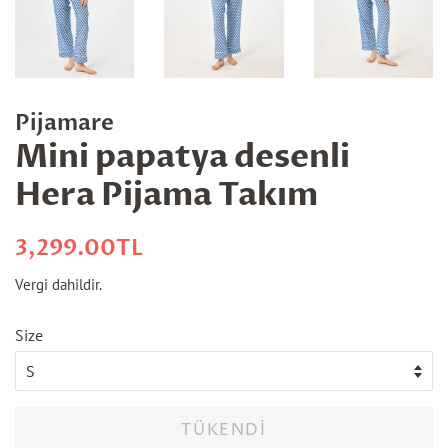
Pijamare
Mini papatya desenli
Hera Pijama Takım
Normal
İndirimli
3,299.00TL
fiyat
fiyatı
Vergi dahildir.
Size
TÜKENDI