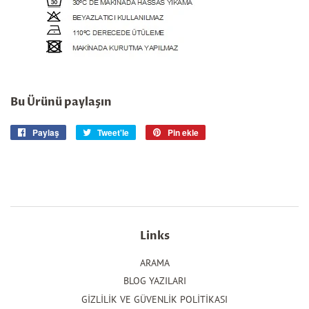
Bu Ürünü paylaşın
Paylaş
Facebook'ta
Tweet'le
Twitter'da
Pin ekle
Pinterest'te
paylaş
tweet'le
pin
ekle
Links
ARAMA
BLOG YAZILARI
GİZLİLİK VE GÜVENLİK POLİTİKASI